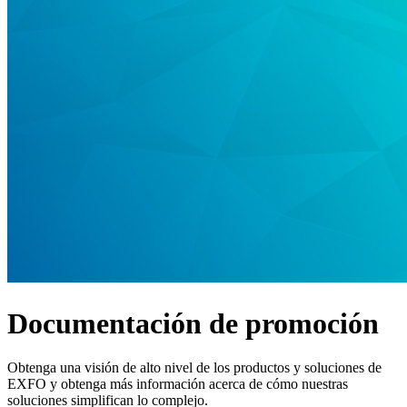
Productos
Soluciones
Asistencia
Servicios
Cómo
comprar
Recursos
Contacto
Registrarse
Iniciar
sesión
Empresa
Carreras
Documentación de promoción
Socios
Proveedores
Obtenga una visión de alto nivel de los productos y soluciones de
EXFO y obtenga más información acerca de cómo nuestras
soluciones simplifican lo complejo.