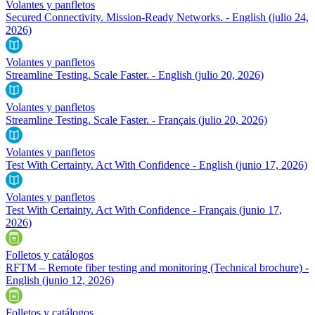
Volantes y panfletos
Secured Connectivity. Mission-Ready Networks. - English
(julio 24,
2026)
Volantes y panfletos
Streamline Testing. Scale Faster. - English
(julio 20, 2026)
Volantes y panfletos
Streamline Testing. Scale Faster. - Français
(julio 20, 2026)
Volantes y panfletos
Test With Certainty. Act With Confidence - English
(junio 17, 2026)
Volantes y panfletos
Test With Certainty. Act With Confidence - Français
(junio 17,
2026)
Folletos y catálogos
RFTM – Remote fiber testing and monitoring (Technical brochure) -
English
(junio 12, 2026)
Folletos y catálogos