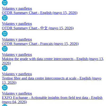
Volantes y panfletos
OTDR Summary Chart - English
(mayo 15, 2026)
Volantes y panfletos
OTDR Summary Chart - 中文
(mayo 15, 2026)
Volantes y panfletos
OTDR Summary Chart - Français
(mayo 15, 2026)
Volantes y panfletos
Making the grade with data centre interconnects - English
(mayo 13,
2026)
Volantes y panfletos
Testing fibre and data centre interconnects at scale - English
(mayo
13, 2026)
Volantes y panfletos
EXFO Exchange - Actionable insights from field test data - English
(mayo 04, 2026)