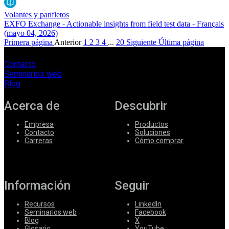
Volantes y panfletos
EXFO Exchange - Actionable insights from field test data - Français
(mayo 04, 2026)
Primera página
Anterior
1
2
3
4
...
20
Siguiente
Última página
Contacto
Seminarios web
Blog
Acerca de
Descubrir
Empresa
Productos
Contacto
Soluciones
Carreras
Cómo comprar
Información
Seguir
Recursos
LinkedIn
Seminarios web
Facebook
Blog
X
Glosario
YouTube