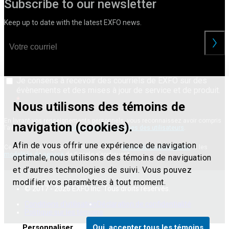
Subscribe to our newsletter
Keep up to date with the latest EXFO news.
Je consens à recevoir des courriels de EXFO sur des
évènements et des mises à jour de service et de produit.
Nous utilisons des témoins de
En livrant vos renseignements personnels, vous reconnaissez avoir compris
navigation (cookies).
l’avis d’EXFO sur la
confidentialité des données des utilisateurs
.
Afin de vous offrir une expérience de navigation
Ce site est protégé par reCAPTCHA et les
règles de confidentialité
et les
modalités de service
de Google s’appliquent.
optimale, nous utilisons des témoins de naviguation
et d’autres technologies de suivi. Vous pouvez
modifier vos paramètres à tout moment.
© 2017 - 2026 EXFO Inc. Tous droits réservés.
Conditions d'utilisation
Déclaration de confidentialité
Politique sur les témoins
Personnaliser
Oui, accepter tous les témoins