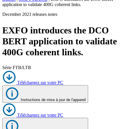
application to validate 400G coherent links.
Produits
December 2021 releases notes
Solutions
Soutien
EXFO introduces the DCO
Services
Acheter
BERT application to validate
Ressources
400G coherent links.
Contactez-
nous
Register
Login
Série FTB/LTB
Corporate
Téléchargez sur votre PC
Careers
Partners
Instructions de mise à jour de l'appareil
Suppliers
Téléchargez sur votre PC