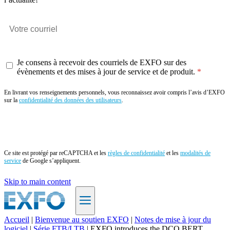
Je consens à recevoir des courriels de EXFO sur des
évènements et des mises à jour de service et de produit.
En livrant vos renseignements personnels, vous reconnaissez avoir compris l’avis d’EXFO
sur la
confidentialité des données des utilisateurs
.
Envoyer
Ce site est protégé par reCAPTCHA et les
règles de confidentialité
et les
modalités de
service
de Google s’appliquent.
Skip to main content
Accueil
|
Bienvenue au soutien EXFO
|
Notes de mise à jour du
logiciel
|
Série FTB/LTB
|
EXFO introduces the DCO BERT
FR