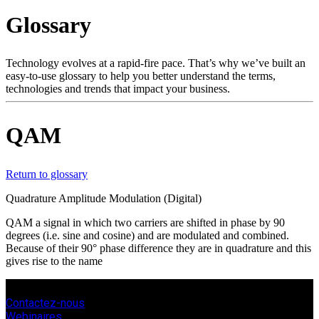
Glossary
Produits
Solutions
Soutien
Technology evolves at a rapid-fire pace. That’s why we’ve built an
Services
easy-to-use glossary to help you better understand the terms,
technologies and trends that impact your business.
Acheter
Ressources
Contactez-
QAM
nous
Register
Login
Return to glossary
Corporate
Quadrature Amplitude Modulation (Digital)
Careers
QAM a signal in which two carriers are shifted in phase by 90
degrees (i.e. sine and cosine) and are modulated and combined.
Partners
Because of their 90° phase difference they are in quadrature and this
gives rise to the name
Suppliers
Contactez-nous
Webinaires