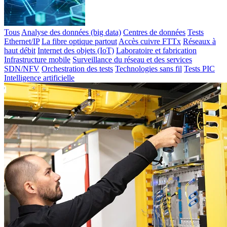
Tous
Analyse des données (big data)
Centres de données
Tests
Ethernet/IP
La fibre optique partout
Accès cuivre FTTx
Réseaux à
haut débit
Internet des objets (IoT)
Laboratoire et fabrication
Infrastructure mobile
Surveillance du réseau et des services
SDN/NFV
Orchestration des tests
Technologies sans fil
Tests PIC
Intelligence artificielle