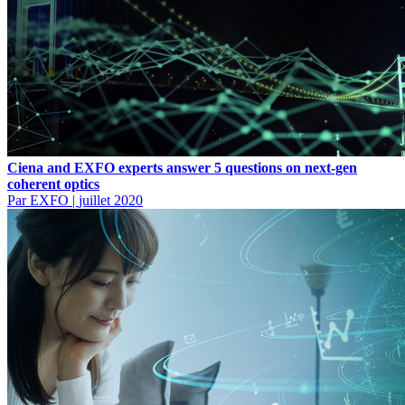
Ciena and EXFO experts answer 5 questions on next-gen
coherent optics
Par EXFO
|
juillet 2020