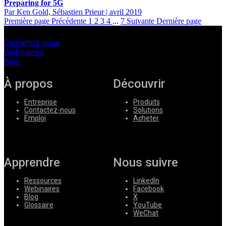
Preparing for 5G
Par Ken Gold, Sébastien Prieur
|
avril 2019
Première page
Précédente
1
2
3
4
...
7
Suivante
Dernière page
Contactez-nous
Webinaires
Blog
À propos
Découvrir
Entreprise
Produits
Contactez-nous
Solutions
Emploi
Acheter
Apprendre
Nous suivre
Ressources
LinkedIn
Webinaires
Facebook
Blog
X
Glossaire
YouTube
WeChat