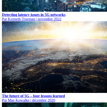
Detecting latency issues in 5G networks
Par Kenneth Trueman
|
novembre 2022
The future of 5G – four lessons learned
Par Mae Kowalke
|
décembre 2020