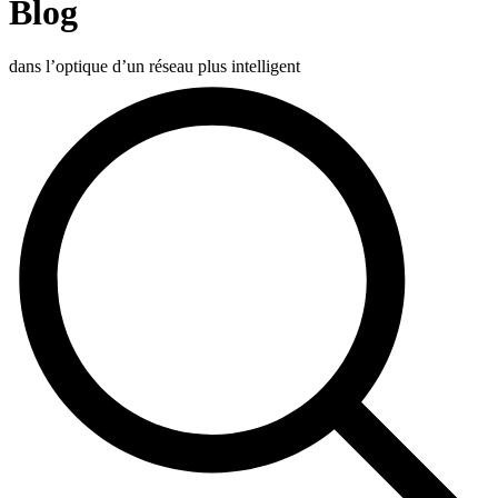
Blog
Produits
Solutions
dans l’optique d’un réseau plus intelligent
Soutien
Services
Acheter
Ressources
Contactez-
nous
S'enregistrer
Se
connecter
Entreprise
Emploi
Partenaires
Fournisseurs