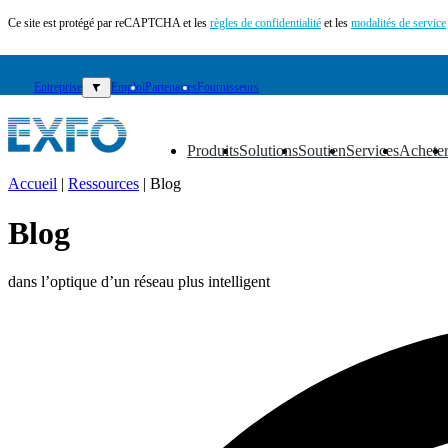
Ce site est protégé par reCAPTCHA et les
règles de confidentialité
et les
modalités de service
Entreprise
▼
Emploi
Partenaires
Fournisseurs
Produits
Solutions
Soutien
Services
Achete
▼
▼
▼
▼
▼
Accueil
|
Ressources
|
Blog
FR
Blog
Produits
Solutions
dans l’optique d’un réseau plus intelligent
Soutien
Services
Acheter
Ressources
Contactez-
nous
S'enregistrer
Se
connecter