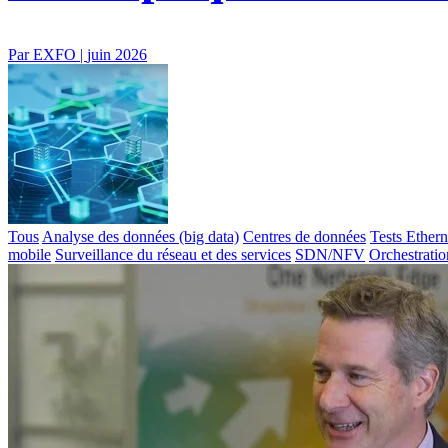
Par EXFO |
juin 2026
Tous
Analyse des données (big data)
Centres de données
Tests Ethern
mobile
Surveillance du réseau et des services
SDN/NFV
Orchestratio