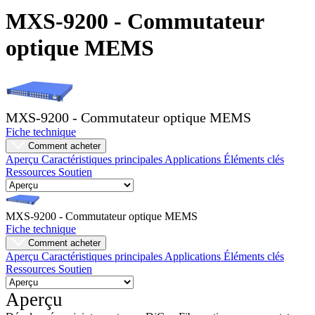
Produits
MXS-9200 - Commutateur
Solutions
optique MEMS
Soutien
Services
Acheter
Ressources
Contactez-
MXS-9200 - Commutateur optique MEMS
nous
Fiche technique
S'enregistrer
Se
Comment acheter
connecter
Aperçu
Caractéristiques principales
Applications
Éléments clés
Ressources
Soutien
Entreprise
Emploi
MXS-9200 - Commutateur optique MEMS
Fiche technique
Partenaires
Comment acheter
Aperçu
Caractéristiques principales
Applications
Éléments clés
Fournisseurs
Ressources
Soutien
Aperçu