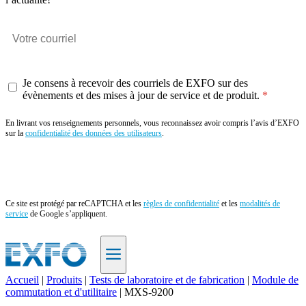
Je consens à recevoir des courriels de EXFO sur des
évènements et des mises à jour de service et de produit.
En livrant vos renseignements personnels, vous reconnaissez avoir compris l’avis d’EXFO
sur la
confidentialité des données des utilisateurs
.
Envoyer
Ce site est protégé par reCAPTCHA et les
règles de confidentialité
et les
modalités de
service
de Google s’appliquent.
Accueil
|
Produits
|
Tests de laboratoire et de fabrication
|
Module de
commutation et d'utilitaire
|
MXS-9200
FR