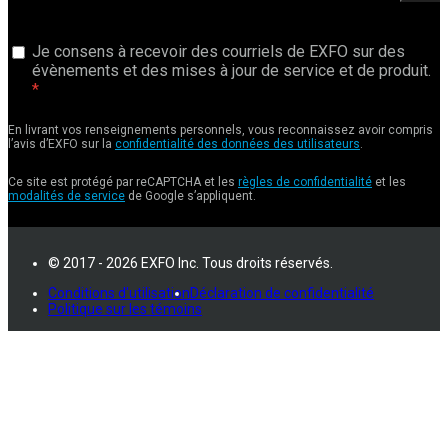
Je consens à recevoir des courriels de EXFO sur des
évènements et des mises à jour de service et de produit.
En livrant vos renseignements personnels, vous reconnaissez avoir compris
l’avis d’EXFO sur la
confidentialité des données des utilisateurs
.
Ce site est protégé par reCAPTCHA et les
règles de confidentialité
et les
modalités de service
de Google s’appliquent.
© 2017 - 2026 EXFO Inc. Tous droits réservés.
Conditions d'utilisation
Déclaration de confidentialité
Politique sur les témoins