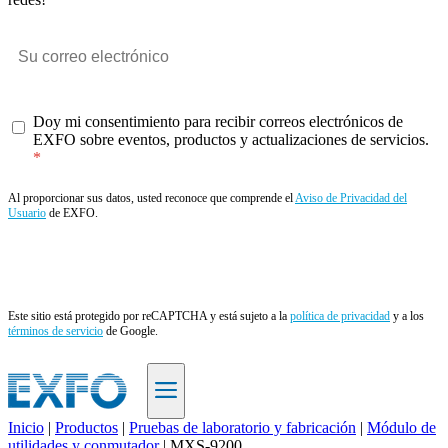
Doy mi consentimiento para recibir correos electrónicos de
EXFO sobre eventos, productos y actualizaciones de servicios.
Al proporcionar sus datos, usted reconoce que comprende el
Aviso de Privacidad del
Usuario
de EXFO.
Enviar
Este sitio está protegido por reCAPTCHA y está sujeto a la
política de privacidad
y a los
términos de servicio
de Google.
Inicio
|
Productos
|
Pruebas de laboratorio y fabricación
|
Módulo de
utilidades y conmutador
|
MXS-9200
ES