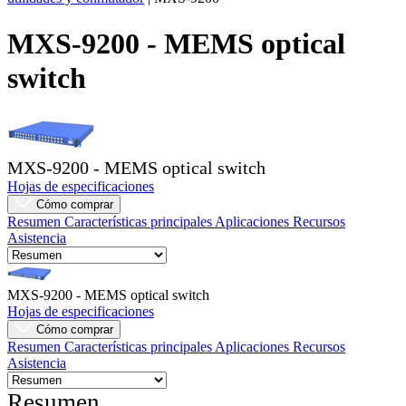
Productos
MXS-9200 - MEMS optical
Soluciones
switch
Asistencia
Servicios
Cómo
comprar
Recursos
MXS-9200 - MEMS optical switch
Contacto
Hojas de especificaciones
Registrarse
Iniciar
Cómo comprar
sesión
Resumen
Características principales
Aplicaciones
Recursos
Asistencia
Empresa
Carreras
MXS-9200 - MEMS optical switch
Hojas de especificaciones
Socios
Cómo comprar
Resumen
Características principales
Aplicaciones
Recursos
Proveedores
Asistencia
Resumen