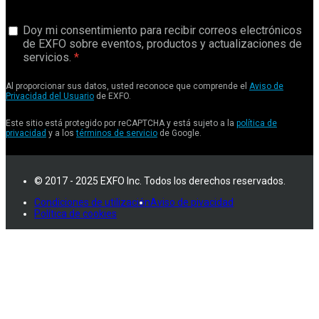
Doy mi consentimiento para recibir correos electrónicos
de EXFO sobre eventos, productos y actualizaciones de
servicios.
Al proporcionar sus datos, usted reconoce que comprende el
Aviso de
Privacidad del Usuario
de EXFO.
Este sitio está protegido por reCAPTCHA y está sujeto a la
política de
privacidad
y a los
términos de servicio
de Google.
© 2017 - 2025 EXFO Inc. Todos los derechos reservados.
Condiciones de utilización
Aviso de pivacidad
Política de cookies