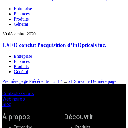
Entreprise
Finances
Produits
Général
30 décembre 2020
EXFO conclut l’acquisition d’InOpticals inc.
Entreprise
Finances
Produits
Général
Première page
Précédente
1
2
3
4
...
21
Suivante
Dernière page
Contactez-nous
Webinaires
Blog
À propos
Découvrir
Entreprise
Produits