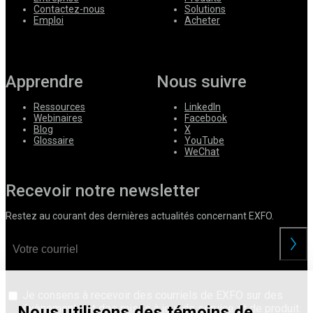
Contactez-nous
Solutions
Emploi
Acheter
Apprendre
Nous suivre
Ressources
LinkedIn
Webinaires
Facebook
Blog
X
Glossaire
YouTube
WeChat
Recevoir notre newsletter
Restez au courant des dernières actualités concernant EXFO.
Je consens à recevoir des courriels de EXFO sur des
évènements et des mises à jour de service et de produit.
Nous utilisons des témoins de