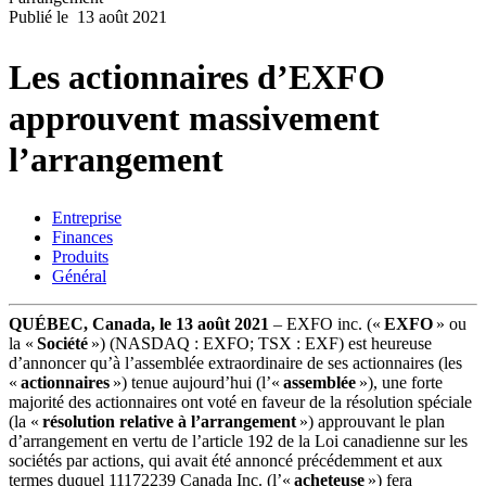
Publié le
13 août 2021
Produits
Solutions
Les actionnaires d’EXFO
Soutien
Services
approuvent massivement
Acheter
Ressources
l’arrangement
Contactez-
nous
Entreprise
S'enregistrer
Se
Finances
connecter
Produits
Général
Entreprise
QUÉBEC, Canada, le 13 août 2021
– EXFO inc. («
EXFO
» ou
Emploi
la «
Société
») (NASDAQ : EXFO; TSX : EXF) est heureuse
d’annoncer qu’à l’assemblée extraordinaire de ses actionnaires (les
Partenaires
«
actionnaires
») tenue aujourd’hui (l’«
assemblée
»), une forte
majorité des actionnaires ont voté en faveur de la résolution spéciale
Fournisseurs
(la «
résolution relative à l’arrangement
») approuvant le plan
d’arrangement en vertu de l’article 192 de la Loi canadienne sur les
sociétés par actions, qui avait été annoncé précédemment et aux
termes duquel 11172239 Canada Inc. (l’«
acheteuse
») fera