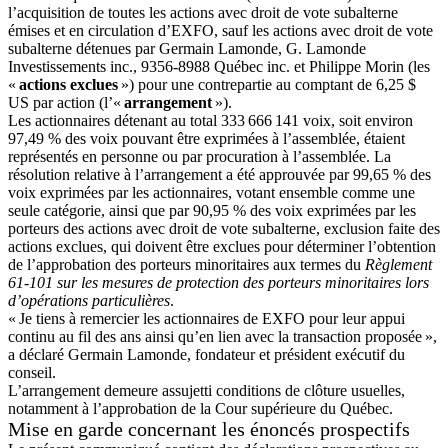
l’acquisition de toutes les actions avec droit de vote subalterne
émises et en circulation d’EXFO, sauf les actions avec droit de vote
subalterne détenues par Germain Lamonde, G. Lamonde
Investissements inc., 9356-8988 Québec inc. et Philippe Morin (les
«
actions exclues
») pour une contrepartie au comptant de 6,25 $
US par action (l’«
arrangement
»).
Les actionnaires détenant au total 333 666 141 voix, soit environ
97,49 % des voix pouvant être exprimées à l’assemblée, étaient
représentés en personne ou par procuration à l’assemblée. La
résolution relative à l’arrangement a été approuvée par 99,65 % des
voix exprimées par les actionnaires, votant ensemble comme une
seule catégorie, ainsi que par 90,95 % des voix exprimées par les
porteurs des actions avec droit de vote subalterne, exclusion faite des
actions exclues, qui doivent être exclues pour déterminer l’obtention
de l’approbation des porteurs minoritaires aux termes du
Règlement
61-101 sur les mesures de protection des porteurs minoritaires lors
d’opérations particulières
.
« Je tiens à remercier les actionnaires de EXFO pour leur appui
continu au fil des ans ainsi qu’en lien avec la transaction proposée »,
a déclaré Germain Lamonde, fondateur et président exécutif du
conseil.
L’arrangement demeure assujetti conditions de clôture usuelles,
notamment à l’approbation de la Cour supérieure du Québec.
Mise en garde concernant les énoncés prospectifs