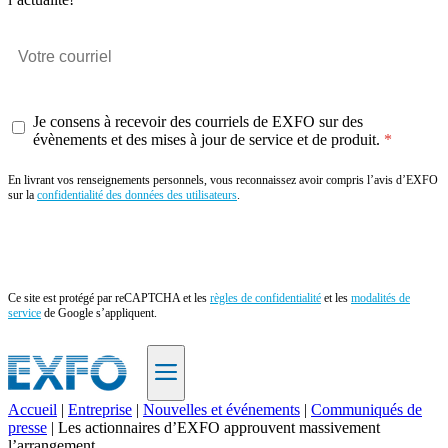
Je consens à recevoir des courriels de EXFO sur des
évènements et des mises à jour de service et de produit.
En livrant vos renseignements personnels, vous reconnaissez avoir compris l’avis d’EXFO
sur la
confidentialité des données des utilisateurs
.
Envoyer
Ce site est protégé par reCAPTCHA et les
règles de confidentialité
et les
modalités de
service
de Google s’appliquent.
Accueil
|
Entreprise
|
Nouvelles et événements
|
Communiqués de
presse
|
Les actionnaires d’EXFO approuvent massivement
FR
l’arrangement