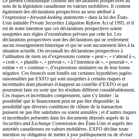
Le présent communiqué contient des déclarations prospectives au
sens de la législation canadienne en valeurs mobilières. Il contient
également des déclarations prospectives au sens attribué à
l’expression «
forward-looking statements
» dans la loi des États-
Unis intitulée
Private Securities Litigation Reform Act of 1995
, et il
est de notre intention que ces déclarations prospectives soient
assujetties aux règles d’exonération prévues par cette loi. Les
déclarations prospectives sont des déclarations qui ne renferment
aucun renseignement historique et qui ne sont aucunement liées à la
situation actuelle. On reconnaît les déclarations prospectives à
l’utilisation de mots ou d’expressions comme « peut », « s’attend à »,
« croit », « planifie », « prévoit », « à l’intention de », « pourrait », «
estime » et « continue », d’expressions similaires ou de leur forme
négative. Ces énoncés sont fondés sur certaines hypothèses jugées
raisonnables par EXFO qui sont assujetties à certains risques et
incertitudes dont plusieurs échappent au contrôle d’EXFO et qui
pourraient faire en sorte que les résultats diffèrent considérablement.
Ces risques et incertitudes comprennent, sans s’y limiter : la
possibilité que le financement peut ne pas être disponible; la
possibilité que diverses conditions de clôture de la transaction
puissent ne pas être satisfaites ou soient annulées ; et d’autres risques
et incertitudes présentés dans les documents déposés auprès de la
Securities and Exchange Commission
des États-Unis et auprès des
autorités canadiennes en valeurs mobilières. EXFO décline toute
intention ou obligation de mettre à jour publiquement ou de réviser