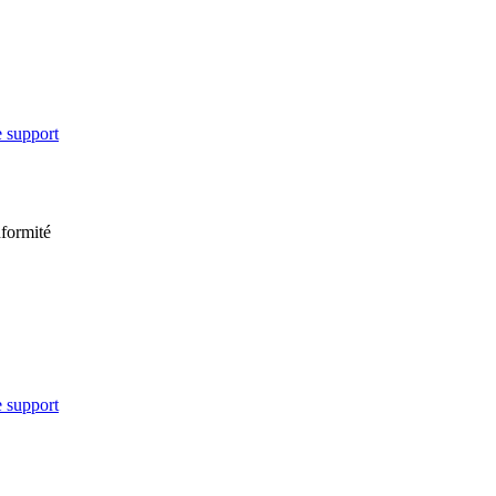
e support
nformité
e support