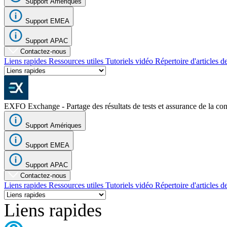
Support Amériques
Support EMEA
Entreprise
Emploi
Support APAC
Contactez-nous
Partenaires
Liens rapides
Ressources utiles
Tutoriels vidéo
Répertoire d'articles d
Fournisseurs
EXFO Exchange - Partage des résultats de tests et assurance de la co
Support Amériques
Support EMEA
Support APAC
Contactez-nous
Liens rapides
Ressources utiles
Tutoriels vidéo
Répertoire d'articles d
Liens rapides