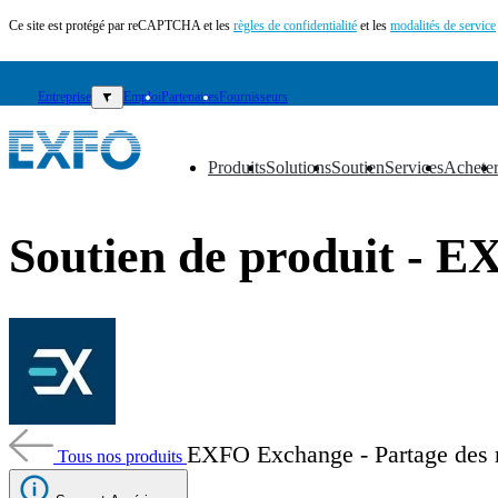
Ce site est protégé par reCAPTCHA et les
règles de confidentialité
et les
modalités de service
Entreprise
▼
Emploi
Partenaires
Fournisseurs
Produits
Solutions
Soutien
Services
Achete
▼
▼
▼
▼
▼
FR
Soutien de produit - 
Produits
Solutions
Soutien
Services
Acheter
Ressources
Contactez-
nous
EXFO Exchange - Partage des ré
Tous nos produits
S'enregistrer
Se
connecter