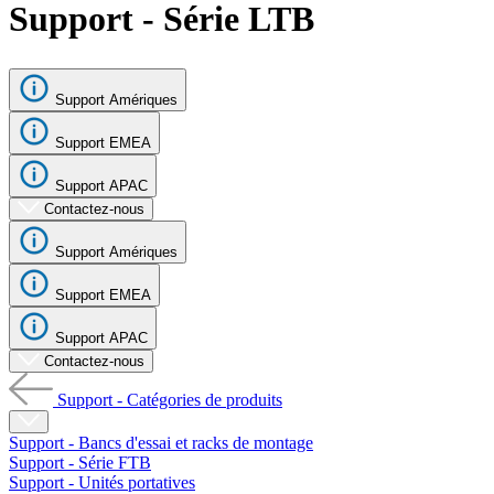
Support - Série LTB
Produits
Solutions
Soutien
Services
Support Amériques
Acheter
Support EMEA
Ressources
Contactez-
Support APAC
nous
Contactez-nous
S'enregistrer
Se
connecter
Support Amériques
Support EMEA
Entreprise
Emploi
Support APAC
Contactez-nous
Partenaires
Support - Catégories de produits
Fournisseurs
Support - Bancs d'essai et racks de montage
Support - Série FTB
Support - Unités portatives