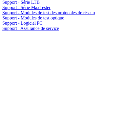
Support - Série LTB
Support - Série MaxTester
Support - Modules de test des protocoles de réseau
Support - Modules de test optique
Support - Logiciel PC
Support - Assurance de service