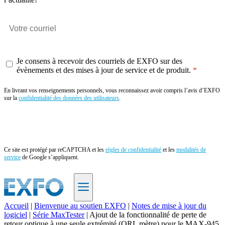
Je consens à recevoir des courriels de EXFO sur des
évènements et des mises à jour de service et de produit.
En livrant vos renseignements personnels, vous reconnaissez avoir compris l’avis d’EXFO
sur la
confidentialité des données des utilisateurs
.
Envoyer
Ce site est protégé par reCAPTCHA et les
règles de confidentialité
et les
modalités de
service
de Google s’appliquent.
Accueil
|
Bienvenue au soutien EXFO
|
Notes de mise à jour du
logiciel
|
Série MaxTester
|
Ajout de la fonctionnalité de perte de
FR
retour optique à une seule extrémité (ORL mètre) pour le MAX-945