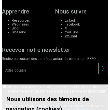
Apprendre
Nous suivre
Ressources
LinkedIn
Webinaires
Facebook
Blog
X
Glossaire
YouTube
WeChat
Recevoir notre newsletter
Restez au courant des dernières actualités concernant EXFO.
Je consens à recevoir des courriels de EXFO sur des
évènements et des mises à jour de service et de produit.
Nous utilisons des témoins de
En livrant vos renseignements personnels, vous reconnaissez avoir compris
navigation (cookies).
l’avis d’EXFO sur la
confidentialité des données des utilisateurs
.