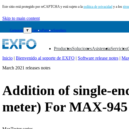
Este sitio está protegido por reCAPTCHA y está sujeto a la
política de privacidad
y a los
térm
Skip to main content
Corporate
▼
Careers
Partners
Suppliers
Productos
Soluciones
Asistencia
Servicios
▼
▼
▼
▼
Inicio
|
Bienvenido al soporte de EXFO
|
Software release notes
|
Max
ES
March 2021 releases notes
Productos
Soluciones
Addition of single-en
Asistencia
Servicios
Cómo
meter) For MAX-94
comprar
Recursos
Contacto
Register
Login
MaxTester series