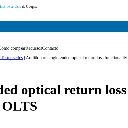
inos de servicio
de Google.
Cómo comprar
Recursos
Contacto
▼
▼
▼
Tester series
|
Addition of single-ended optical return loss function
ded optical return los
5 OLTS