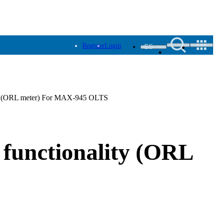
Register
Login
ES
ality (ORL meter) For MAX-945 OLTS
s functionality (ORL