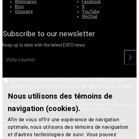
Webinaires
Facebook
Blog
X
Glossaire
YouTube
WeChat
Subscribe to our newsletter
Keep up to date with the latest EXFO news.
Je consens à recevoir des courriels de EXFO sur des
évènements et des mises à jour de service et de produit.
Nous utilisons des témoins de
En livrant vos renseignements personnels, vous reconnaissez avoir compris
navigation (cookies).
l’avis d’EXFO sur la
confidentialité des données des utilisateurs
.
Afin de vous offrir une expérience de navigation
Ce site est protégé par reCAPTCHA et les
règles de confidentialité
et les
modalités de service
de Google s’appliquent.
optimale, nous utilisons des témoins de naviguation
et d’autres technologies de suivi. Vous pouvez