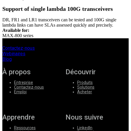
Support of single lambda 100G transceivers
DR, FR1 and LR1 transceivers can be tested and 100G single
lambda links can have SLAs assessed quickly and precisely.
Available for:
MAX-800 series
Contactez-nous
Webinaires
Blog
À propos
Découvrir
Entreprise
Produits
Contactez-nous
Solutions
Emploi
Acheter
Apprendre
Nous suivre
Ressources
LinkedIn