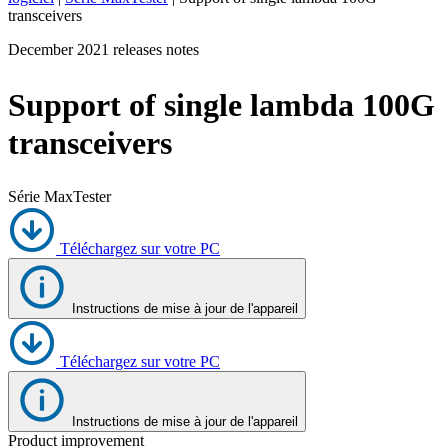
transceivers
Produits
December 2021 releases notes
Solutions
Soutien
Support of single lambda 100G
Services
Acheter
transceivers
Ressources
Contactez-
nous
Série MaxTester
Register
Login
Téléchargez sur votre PC
Corporate
Careers
Instructions de mise à jour de l'appareil
Partners
Téléchargez sur votre PC
Suppliers
Instructions de mise à jour de l'appareil
Product improvement