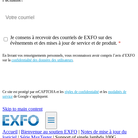
Je consens à recevoir des courriels de EXFO sur des
évènements et des mises à jour de service et de produit.
En livrant vos renseignements personnels, vous reconnaissez avoir compris l’avis d’EXFO
sur la
confidentialité des données des utilisateurs
.
Envoyer
Ce site est protégé par reCAPTCHA et les
règles de confidentialité
et les
modalités de
service
de Google s’appliquent.
Skip to main content
Accueil
|
Bienvenue au soutien EXFO
|
Notes de mise à jour du
logiciel
|
Série MaxTester
|
Support of single lambda 100G
FR