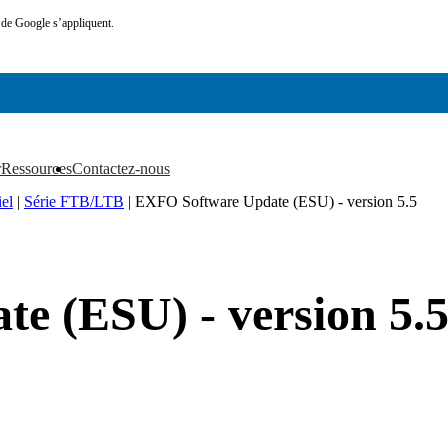
de Google s’appliquent.
r
Ressources
Contactez-nous
▼
▼
iel
|
Série FTB/LTB
|
EXFO Software Update (ESU) - version 5.5
e (ESU) - version 5.