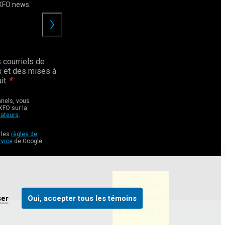
EXFO news.
Envoyer
 courriels de
 et des mises à
it.
nnels, vous
XFO sur la
sateurs
.
 les
règles de
rvice
de Google
ser
Oui, accepter tous les témoins