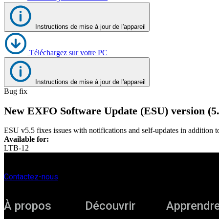
Corporate
Instructions de mise à jour de l'appareil
Careers
Téléchargez sur votre PC
Partners
Suppliers
Instructions de mise à jour de l'appareil
Bug fix
New EXFO Software Update (ESU) version (5.5
ESU v5.5 fixes issues with notifications and self-updates in addition t
Available for:
LTB-12
Contactez-nous
À propos
Découvrir
Apprendr