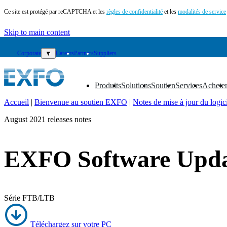
Ce site est protégé par reCAPTCHA et les
règles de confidentialité
et les
modalités de service
Skip to main content
Corporate
▼
Careers
Partners
Suppliers
Produits
Solutions
Soutien
Services
Achete
▼
▼
▼
▼
▼
Accueil
|
Bienvenue au soutien EXFO
|
Notes de mise à jour du logic
FR
August 2021 releases notes
Produits
Solutions
EXFO Software Updat
Soutien
Services
Acheter
Ressources
Série FTB/LTB
Contactez-
nous
Register
Login
Téléchargez sur votre PC