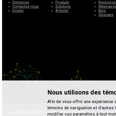
Entreprise
Produits
Ressource
Contactez-nous
Solutions
Webinaire
Emploi
Acheter
Blog
Glossaire
Nous utilisons des témo
Afin de vous offrir une expérience 
témoins de naviguation et d’autres
Conditions d'utilis
© 2017 - 2026 EXFO Inc. Tous droits réservés.
modifier vos paramètres à tout mo