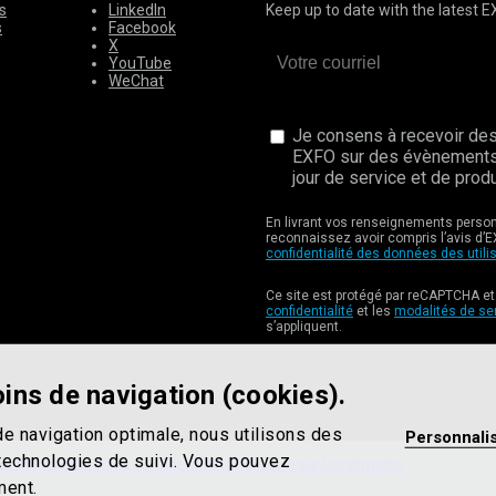
s
LinkedIn
Keep up to date with the latest 
s
Facebook
X
YouTube
WeChat
Je consens à recevoir des
EXFO sur des évènements
jour de service et de produ
En livrant vos renseignements perso
reconnaissez avoir compris l’avis d’E
confidentialité des données des utili
Ce site est protégé par reCAPTCHA et
confidentialité
et les
modalités de se
s’appliquent.
ins de navigation (cookies).
de navigation optimale, nous utilisons des
Personnali
 technologies de suivi. Vous pouvez
ation
Déclaration de confidentialité
Politique sur les témoins
ment.