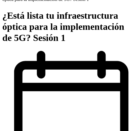
Produits
¿Está lista tu infraestructura
Solutions
óptica para la implementación
Soutien
Services
de 5G? Sesión 1
Acheter
Ressources
Contactez-
nous
Register
Login
Corporate
Careers
Partners
Suppliers