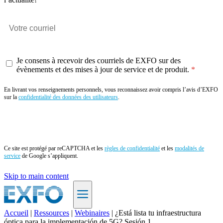
Je consens à recevoir des courriels de EXFO sur des
évènements et des mises à jour de service et de produit.
En livrant vos renseignements personnels, vous reconnaissez avoir compris l’avis d’EXFO
sur la
confidentialité des données des utilisateurs
.
Envoyer
Ce site est protégé par reCAPTCHA et les
règles de confidentialité
et les
modalités de
service
de Google s’appliquent.
Skip to main content
Accueil
|
Ressources
|
Webinaires
|
¿Está lista tu infraestructura
óptica para la implementación de 5G? Sesión 1
FR