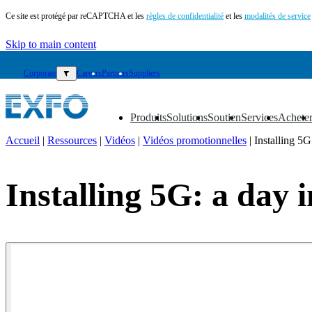
Ce site est protégé par reCAPTCHA et les
règles de confidentialité
et les
modalités de service
Skip to main content
Corporate
▼
Careers
Partners
Suppliers
Produits
Solutions
Soutien
Services
Achete
▼
▼
▼
▼
▼
Accueil
|
Ressources
|
Vidéos
|
Vidéos promotionnelles
|
Installing 5G:
FR
Produits
Installing 5G: a day in
Solutions
Soutien
Services
Acheter
Ressources
Contactez-
nous
Register
Login