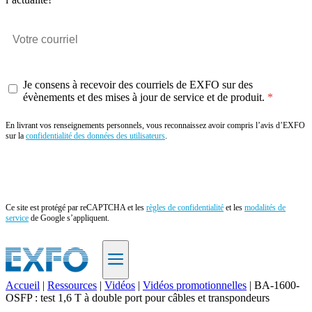
Je consens à recevoir des courriels de EXFO sur des
évènements et des mises à jour de service et de produit.
En livrant vos renseignements personnels, vous reconnaissez avoir compris l’avis d’EXFO
sur la
confidentialité des données des utilisateurs
.
Envoyer
Ce site est protégé par reCAPTCHA et les
règles de confidentialité
et les
modalités de
service
de Google s’appliquent.
Accueil
|
Ressources
|
Vidéos
|
Vidéos promotionnelles
|
BA-1600-
OSFP : test 1,6 T à double port pour câbles et transpondeurs
FR