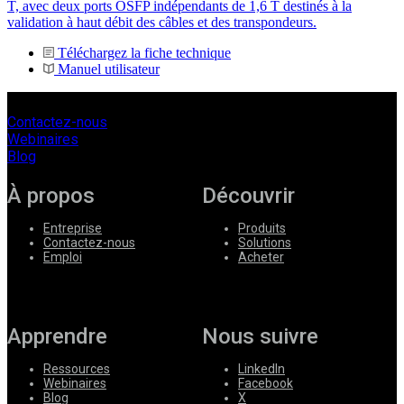
T, avec deux ports OSFP indépendants de 1,6 T destinés à la
validation à haut débit des câbles et des transpondeurs.
Téléchargez la fiche technique
Manuel utilisateur
Contactez-nous
Webinaires
Blog
À propos
Découvrir
Entreprise
Produits
Contactez-nous
Solutions
Emploi
Acheter
Apprendre
Nous suivre
Ressources
LinkedIn
Webinaires
Facebook
Blog
X