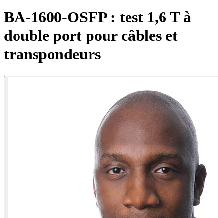
Produits
BA-1600-OSFP : test 1,6 T à
Solutions
double port pour câbles et
Soutien
Services
transpondeurs
Acheter
Ressources
Contactez-
nous
S'enregistrer
Se
connecter
Entreprise
Emploi
Partenaires
Fournisseurs