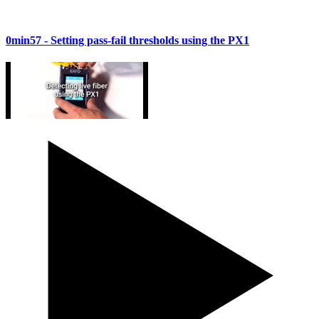
0min57
- Setting pass-fail thresholds using the PX1