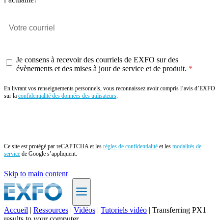
Je consens à recevoir des courriels de EXFO sur des
évènements et des mises à jour de service et de produit.
En livrant vos renseignements personnels, vous reconnaissez avoir compris l’avis d’EXFO
sur la
confidentialité des données des utilisateurs
.
Envoyer
Ce site est protégé par reCAPTCHA et les
règles de confidentialité
et les
modalités de
service
de Google s’appliquent.
Skip to main content
Accueil
|
Ressources
|
Vidéos
|
Tutoriels vidéo
|
Transferring PX1
results to your computer
FR