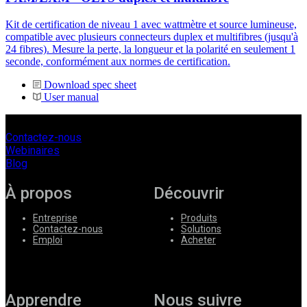
Kit de certification de niveau 1 avec wattmètre et source lumineuse,
compatible avec plusieurs connecteurs duplex et multifibres (jusqu'à
24 fibres). Mesure la perte, la longueur et la polarité en seulement 1
seconde, conformément aux normes de certification.
Download spec sheet
User manual
Contactez-nous
Webinaires
Blog
À propos
Découvrir
Entreprise
Produits
Contactez-nous
Solutions
Emploi
Acheter
Apprendre
Nous suivre