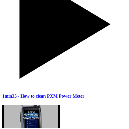
1min35
- How to clean PXM Power Meter