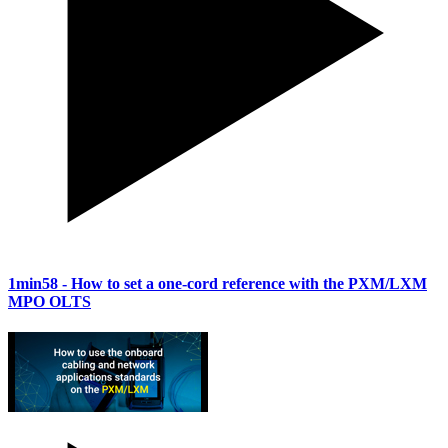
1min58
- How to set a one-cord reference with the PXM/LXM
MPO OLTS