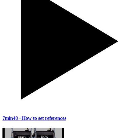
7min48
- How to set references