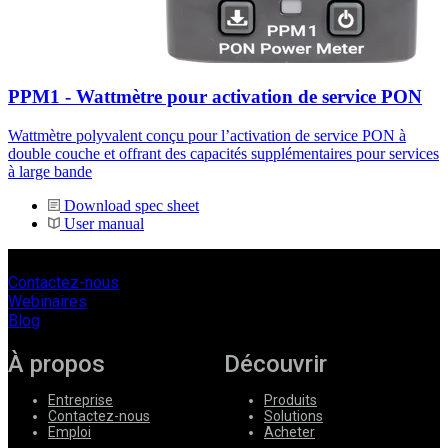
PPM1 - Wattmètre pour activation de service PON
Wattmètre polyvalent conçu pour l’activation de service PON à
double couche et offrant des capacités supplémentaires pour services
à large bande
Download spec sheet
User manual
Contactez-nous
Webinaires
Blog
À propos
Découvrir
Entreprise
Produits
Contactez-nous
Solutions
Emploi
Acheter