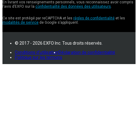
En livrant vos renseignements personnels, vous reconnaissez avoir compris
l’avis d’EXFO sur la
confidentialité des données des utilisateurs
.
Ce site est protégé par reCAPTCHA et les
règles de confidentialité
et les
modalités de service
de Google s’appliquent.
© 2017 - 2026 EXFO Inc. Tous droits réservés.
Conditions d'utilisation
Déclaration de confidentialité
Politique sur les témoins