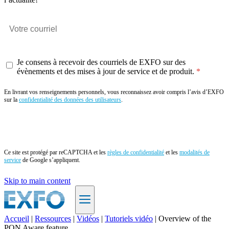
Je consens à recevoir des courriels de EXFO sur des
évènements et des mises à jour de service et de produit.
En livrant vos renseignements personnels, vous reconnaissez avoir compris l’avis d’EXFO
sur la
confidentialité des données des utilisateurs
.
Envoyer
Ce site est protégé par reCAPTCHA et les
règles de confidentialité
et les
modalités de
service
de Google s’appliquent.
Skip to main content
Accueil
|
Ressources
|
Vidéos
|
Tutoriels vidéo
|
Overview of the
PON Aware feature
FR