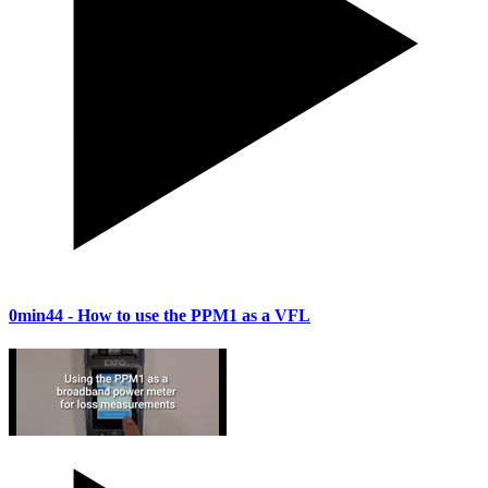
0min44
- How to use the PPM1 as a VFL