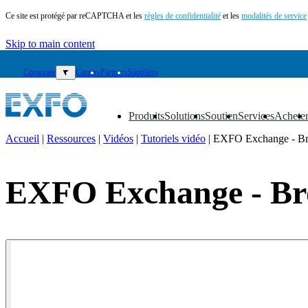
Ce site est protégé par reCAPTCHA et les
règles de confidentialité
et les
modalités de service
Skip to main content
Corporate
▼
Careers
Partners
Suppliers
Produits
Solutions
Soutien
Services
Achete
▼
▼
▼
▼
▼
Accueil
|
Ressources
|
Vidéos
|
Tutoriels vidéo
|
EXFO Exchange - Bro
FR
Produits
EXFO Exchange - Bro
Solutions
Soutien
Services
Acheter
Ressources
Contactez-
nous
Register
Login