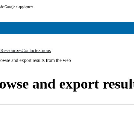
de Google s’appliquent.
r
Ressources
Contactez-nous
▼
▼
wse and export results from the web
wse and export resul