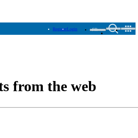
Register
Login
FR
ts from the web