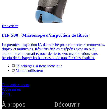
En vedette
FIP-500 - Microscope d’inspection de fibres
La première inspection IA du marché pour connecteurs monovoies,
duplex et multivoies. Résultats fiables et répétés avec un outil
autonome et automatisé, pour des tests zéro manipulation, sans
besoin de recharger les batteries ou de transférer les résultats.
Téléchargez la fiche technique
Manuel utilisateur
Contactez-nous
Webinaires
Blog
À propos
Découvrir