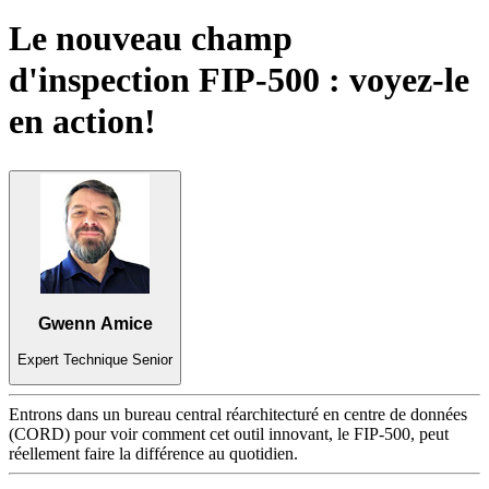
Produits
Le nouveau champ
Solutions
d'inspection FIP-500 : voyez-le
Soutien
Services
en action!
Acheter
Ressources
Contactez-
nous
S'enregistrer
Se
connecter
Entreprise
Gwenn Amice
Emploi
Expert Technique Senior
Partenaires
Fournisseurs
Entrons dans un bureau central réarchitecturé en centre de données
(CORD) pour voir comment cet outil innovant, le FIP-500, peut
réellement faire la différence au quotidien.