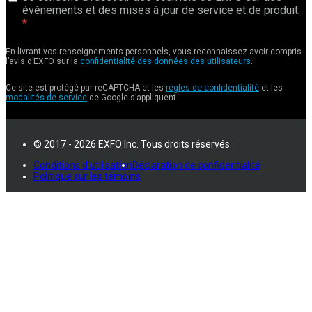
évènements et des mises à jour de service et de produit.
En livrant vos renseignements personnels, vous reconnaissez avoir compris
l’avis d’EXFO sur la
confidentialité des données des utilisateurs
.
Ce site est protégé par reCAPTCHA et les
règles de confidentialité
et les
modalités de service
de Google s’appliquent.
© 2017 - 2026 EXFO Inc. Tous droits réservés.
Conditions d'utilisation
Déclaration de confidentialité
Politique sur les témoins