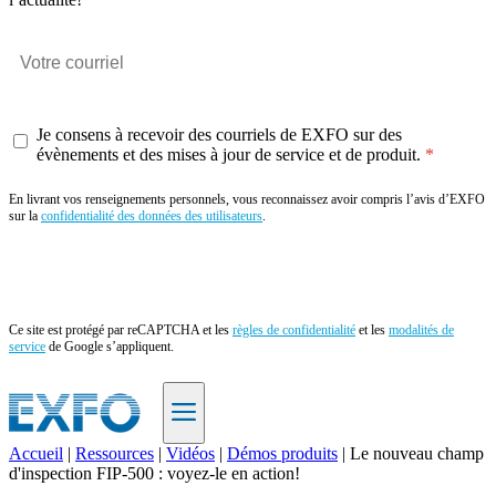
Je consens à recevoir des courriels de EXFO sur des
évènements et des mises à jour de service et de produit.
En livrant vos renseignements personnels, vous reconnaissez avoir compris l’avis d’EXFO
sur la
confidentialité des données des utilisateurs
.
Envoyer
Ce site est protégé par reCAPTCHA et les
règles de confidentialité
et les
modalités de
service
de Google s’appliquent.
Accueil
|
Ressources
|
Vidéos
|
Démos produits
|
Le nouveau champ
d'inspection FIP-500 : voyez-le en action!
FR