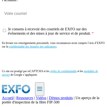
Je consens à recevoir des courriels de EXFO sur des
évènements et des mises à jour de service et de produit.
En livrant vos renseignements personnels, vous reconnaissez avoir compris l’avis d’EXFO
sur la
confidentialité des données des utilisateurs
.
Envoyer
Ce site est protégé par reCAPTCHA et les
règles de confidentialité
et les
modalités de
service
de Google s’appliquent.
Accueil
|
Ressources
|
Vidéos
|
Démos produits
|
Un aperçu de la
portée d'inspection de la fibre FIP-500
FR