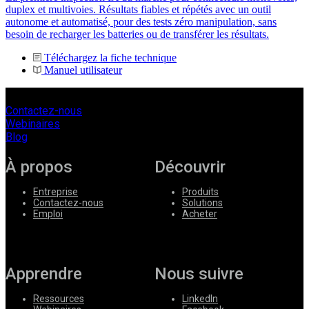
duplex et multivoies. Résultats fiables et répétés avec un outil
autonome et automatisé, pour des tests zéro manipulation, sans
besoin de recharger les batteries ou de transférer les résultats.
Téléchargez la fiche technique
Manuel utilisateur
Contactez-nous
Webinaires
Blog
À propos
Découvrir
Entreprise
Produits
Contactez-nous
Solutions
Emploi
Acheter
Apprendre
Nous suivre
Ressources
LinkedIn