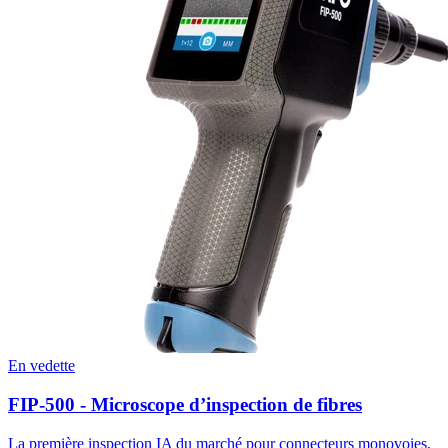
En vedette
FIP-500 - Microscope d’inspection de fibres
La première inspection IA du marché pour connecteurs monovoies,