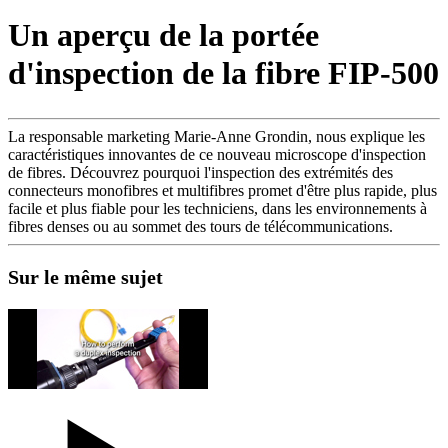
Produits
Un aperçu de la portée
Solutions
d'inspection de la fibre FIP-500
Soutien
Services
Acheter
Ressources
La responsable marketing Marie-Anne Grondin, nous explique les
caractéristiques innovantes de ce nouveau microscope d'inspection
Contactez-
de fibres. Découvrez pourquoi l'inspection des extrémités des
nous
connecteurs monofibres et multifibres promet d'être plus rapide, plus
S'enregistrer
Se
facile et plus fiable pour les techniciens, dans les environnements à
connecter
fibres denses ou au sommet des tours de télécommunications.
Entreprise
Sur le même sujet
Emploi
Partenaires
Fournisseurs