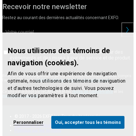
Recevoir notre newsletter
Restez au courant des dernières actualités concernant EXFO.
Nous utilisons des témoins de
Je consens à recevoir des courriels de EXFO sur des
évènements et des mises à jour de service et de produit.
navigation (cookies).
Afin de vous offrir une expérience de navigation
En livrant vos renseignements personnels, vous reconnaissez avoir compris
l’avis d’EXFO sur la
confidentialité des données des utilisateurs
.
optimale, nous utilisons des témoins de naviguation
et d’autres technologies de suivi. Vous pouvez
Ce site est protégé par reCAPTCHA et les
règles de confidentialité
et les
modifier vos paramètres à tout moment.
modalités de service
de Google s’appliquent.
© 2017 - 2026 EXFO Inc. Tous droits réservés.
Personnaliser
Oui, accepter tous les témoins
Conditions d'utilisation
Déclaration de confidentialité
Politique sur les témoins