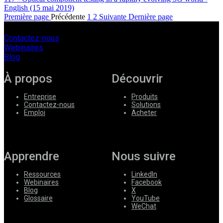
English
(15 mai 2019)
Première page
Précédente
1
2
Suivante
Dernière page
Contactez-nous
Webinaires
Blog
À propos
Découvrir
Entreprise
Produits
Contactez-nous
Solutions
Emploi
Acheter
Apprendre
Nous suivre
Ressources
LinkedIn
Webinaires
Facebook
Blog
X
Glossaire
YouTube
WeChat