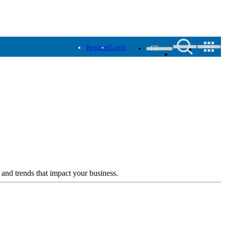
Register
Login
FR
 and trends that impact your business.