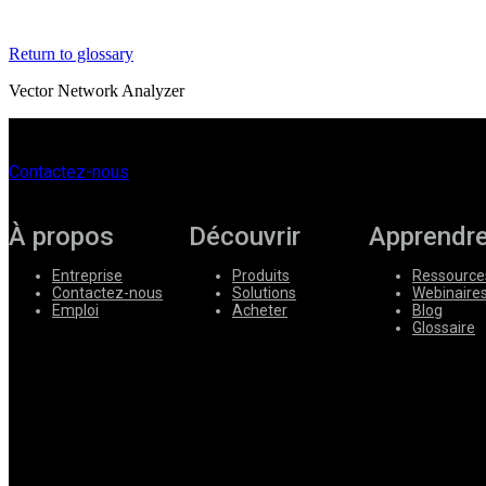
Corporate
Return to glossary
Careers
Vector Network Analyzer
Partners
Suppliers
Contactez-nous
À propos
Découvrir
Apprendr
Entreprise
Produits
Ressource
Contactez-nous
Solutions
Webinaire
Emploi
Acheter
Blog
Glossaire