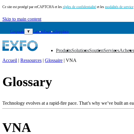
Ce site est protégé par reCAPTCHA et les
règles de confidentialité
et les
modalités de service
Skip to main content
Corporate
▼
Careers
Partners
Suppliers
Produits
Solutions
Soutien
Services
Achete
▼
▼
▼
▼
▼
Accueil
|
Ressources
|
Glossaire
|
VNA
FR
Glossary
Produits
Solutions
Soutien
Services
Technology evolves at a rapid-fire pace. That’s why we’ve built an eas
Acheter
Ressources
Contactez-
VNA
nous
Register
Login