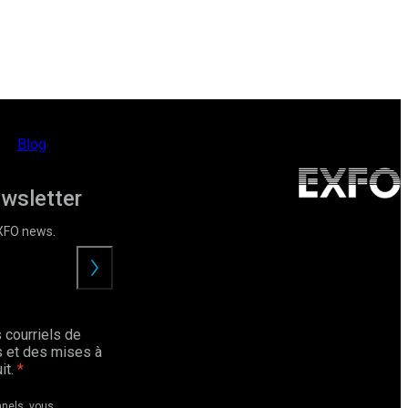
Blog
ewsletter
EXFO news.
Envoyer
 courriels de
 et des mises à
it.
nnels, vous