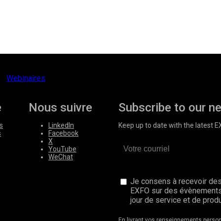
Webinaires
e
Nous suivre
Subscribe to our n
s
LinkedIn
Keep up to date with the latest 
s
Facebook
X
YouTube
WeChat
Je consens à recevoir des
EXFO sur des évènements
jour de service et de produ
En livrant vos renseignements perso