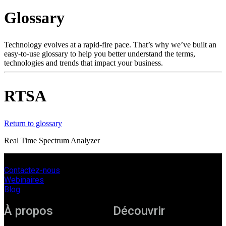
Glossary
Produits
Solutions
Soutien
Technology evolves at a rapid-fire pace. That’s why we’ve built an
Services
easy-to-use glossary to help you better understand the terms,
technologies and trends that impact your business.
Acheter
Ressources
Contactez-
RTSA
nous
Register
Login
Return to glossary
Corporate
Real Time Spectrum Analyzer
Careers
Contactez-nous
Partners
Webinaires
Suppliers
Blog
À propos
Découvrir