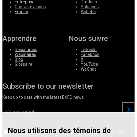
Entreprise
Produits
Contactez-nous
Solutions
Emploi
Acheter
Apprendre
Nous suivre
Ressources
LinkedIn
Webinaires
Facebook
Blog
X
Glossaire
YouTube
WeChat
Subscribe to our newsletter
Keep up to date with the latest EXFO news.
Nous utilisons des témoins de
Je consens à recevoir des courriels de EXFO sur des