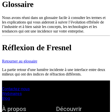
Glossaire
Produits
Solutions
Soutien
Nous avons réuni dans un glossaire facile à consulter les termes et
Services
les explications qui vous aideront à suivre l’évolution effrénée de
l’industrie et à bien saisir les concepts, les technologies et les
Acheter
tendances qui ont une incidence sur votre entreprise.
Ressources
Contactez-
nous
Réflexion de Fresnel
S'enregistrer
Se
connecter
Retourner au glossaire
Entreprise
La partie retour d'une lumière incidente à une interface entre deux
milieux qui ont des indices de réfraction différents.
Emploi
Partenaires
Contactez-nous
Fournisseurs
Webinaires
Blog
À propos
Découvrir