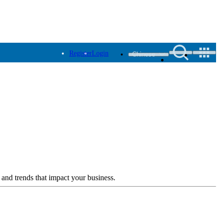
Register
Login
Chinese
 and trends that impact your business.