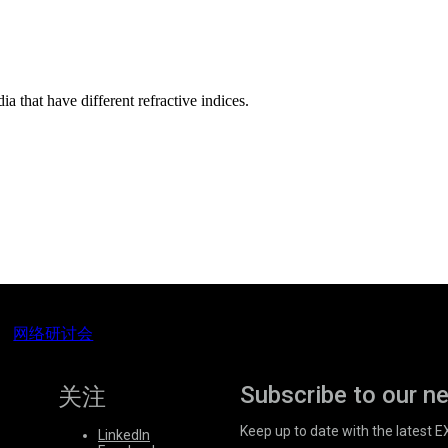
a that have different refractive indices.
网络研讨会
Subscribe to our n
关注
Keep up to date with the latest 
LinkedIn