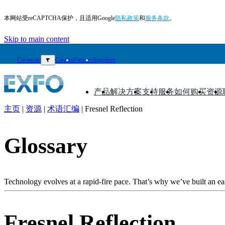
本网站受reCAPTCHA保护，且适用Google
隐私政策
和
服务条款
。
Skip to main content
Corporate
▼
Careers
Partners
Suppliers
产品
解决方案
支持
服务
如何购买
资源
▼
▼
▼
▼
▼
▼
主页
|
资源
|
术语汇编
|
Fresnel Reflection
ZH
产
Glossary
品
解
决
Technology evolves at a rapid-fire pace. That’s why we’ve built an eas
方
案
Fresnel Reflection
支