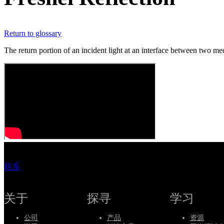
持
服
Return to glossary
务
如
The return portion of an incident light at an interface between two medi
何
购
买
资
源
联
系
Register
Login
联系
Corporate
关于
探寻
学习
Careers
Partners
公司
产品
资源