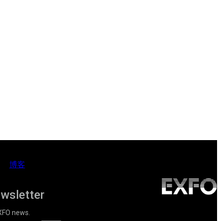
博客
ewsletter
EXFO news.