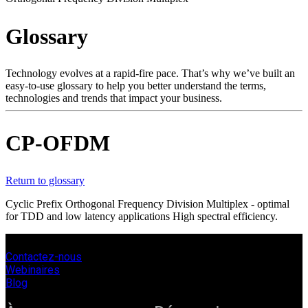
Produits
Glossary
Solutions
Soutien
Services
Technology evolves at a rapid-fire pace. That’s why we’ve built an
easy-to-use glossary to help you better understand the terms,
Acheter
technologies and trends that impact your business.
Ressources
Contactez-
nous
CP-OFDM
Register
Login
Return to glossary
Corporate
Cyclic Prefix Orthogonal Frequency Division Multiplex - optimal
Careers
for TDD and low latency applications High spectral efficiency.
Partners
Suppliers
Contactez-nous
Webinaires
Blog