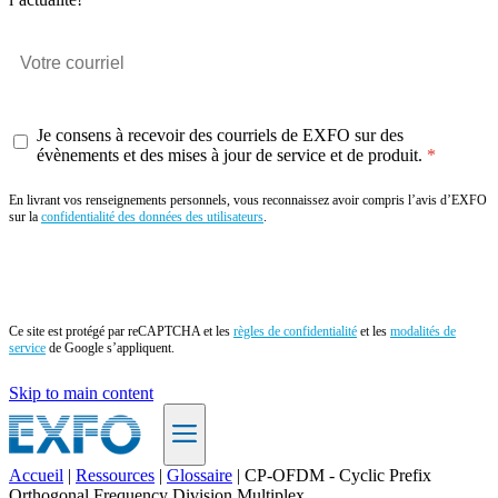
Je consens à recevoir des courriels de EXFO sur des
évènements et des mises à jour de service et de produit.
En livrant vos renseignements personnels, vous reconnaissez avoir compris l’avis d’EXFO
sur la
confidentialité des données des utilisateurs
.
Envoyer
Ce site est protégé par reCAPTCHA et les
règles de confidentialité
et les
modalités de
service
de Google s’appliquent.
Skip to main content
Accueil
|
Ressources
|
Glossaire
|
CP-OFDM - Cyclic Prefix
Orthogonal Frequency Division Multiplex
FR