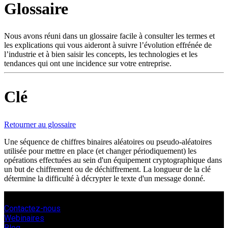
Glossaire
Produits
Solutions
Soutien
Nous avons réuni dans un glossaire facile à consulter les termes et
Services
les explications qui vous aideront à suivre l’évolution effrénée de
l’industrie et à bien saisir les concepts, les technologies et les
Acheter
tendances qui ont une incidence sur votre entreprise.
Ressources
Contactez-
nous
Clé
S'enregistrer
Se
connecter
Retourner au glossaire
Entreprise
Une séquence de chiffres binaires aléatoires ou pseudo-aléatoires
utilisée pour mettre en place (et changer périodiquement) les
Emploi
opérations effectuées au sein d'un équipement cryptographique dans
un but de chiffrement ou de déchiffrement. La longueur de la clé
Partenaires
détermine la difficulté à décrypter le texte d'un message donné.
Fournisseurs
Contactez-nous
Webinaires
Blog