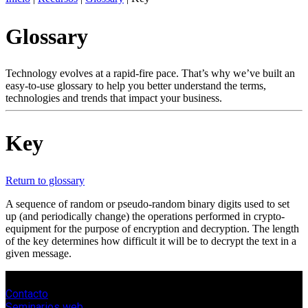
ES
Glossary
Productos
Soluciones
Asistencia
Technology evolves at a rapid-fire pace. That’s why we’ve built an
Servicios
easy-to-use glossary to help you better understand the terms,
technologies and trends that impact your business.
Cómo
comprar
Recursos
Key
Contacto
Register
Login
Return to glossary
Corporate
A sequence of random or pseudo-random binary digits used to set
up (and periodically change) the operations performed in crypto-
Careers
equipment for the purpose of encryption and decryption. The length
of the key determines how difficult it will be to decrypt the text in a
Partners
given message.
Suppliers
Contacto
Seminarios web