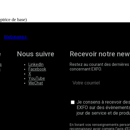
ptrice de base)
Webinaires
e
Nous suivre
Recevoir notre new
s
LinkedIn
Restez au courant des dernières 
s
Facebook
concernant EXFO.
X
YouTube
WeChat
Je consens à recevoir des
EXFO sur des évènements
jour de service et de produ
En livrant vos renseignements perso
reconnaissez avoir compris l’avis d’E