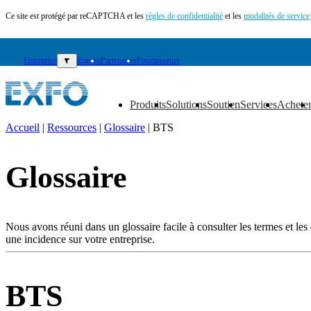
Ce site est protégé par reCAPTCHA et les
règles de confidentialité
et les
modalités de service
Entreprise
▼
Emploi
Partenaires
Fournisseurs
Produits
Solutions
Soutien
Services
Achete
▼
▼
▼
▼
▼
Accueil
|
Ressources
|
Glossaire
|
BTS
FR
Glossaire
Produits
Solutions
Soutien
Services
Nous avons réuni dans un glossaire facile à consulter les termes et les e
Acheter
une incidence sur votre entreprise.
Ressources
Contactez-
nous
BTS
S'enregistrer
Se
connecter