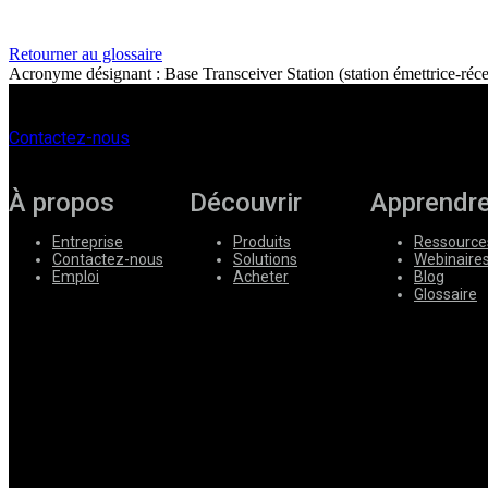
Entreprise
Retourner au glossaire
Acronyme désignant : Base Transceiver Station (station émettrice-réce
Emploi
Partenaires
Contactez-nous
Fournisseurs
À propos
Découvrir
Apprendr
Entreprise
Produits
Ressource
Contactez-nous
Solutions
Webinaire
Emploi
Acheter
Blog
Glossaire