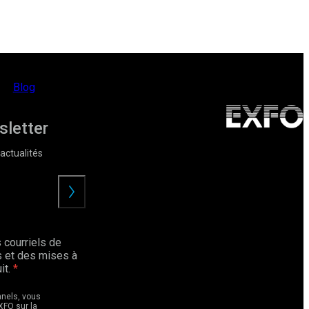
Blog
sletter
actualités
Envoyer
 courriels de
 et des mises à
it.
nnels, vous
XFO sur la