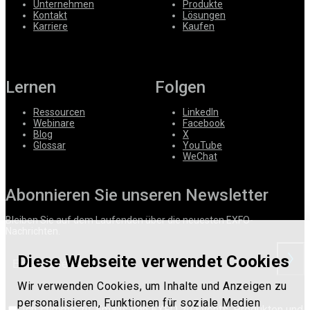
Unternehmen
Produkte
Kontakt
Lösungen
Karriere
Kaufen
Lernen
Folgen
Ressourcen
LinkedIn
Webinare
Facebook
Blog
X
Glossar
YouTube
WeChat
Abonnieren Sie unseren Newsletter
Bleiben Sie auf dem Laufenden über die neuesten EXFO-
Nachrichten.
Diese Webseite verwendet Cookies
anford
Wir verwenden Cookies, um Inhalte und Anzeigen zu
personalisieren, Funktionen für soziale Medien
Ich stimme zu, Emails von EXFO zu Events, Produkten und