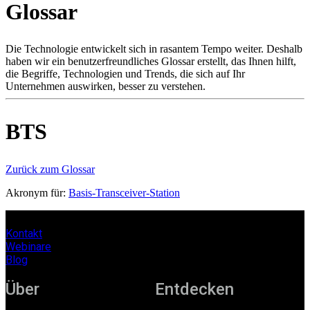
Glossar
Produkte
Lösungen
Support
Die Technologie entwickelt sich in rasantem Tempo weiter. Deshalb
Services
haben wir ein benutzerfreundliches Glossar erstellt, das Ihnen hilft,
die Begriffe, Technologien und Trends, die sich auf Ihr
Kaufen
Unternehmen auswirken, besser zu verstehen.
Ressourcen
Kontakt
Register
Anmeldung
BTS
Unternehmen
Zurück zum Glossar
Karriere
Akronym für:
Basis-Transceiver-Station
Partner
Suppliers
Kontakt
Webinare
Blog
Über
Entdecken