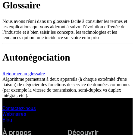
Glossaire
Produits
Solutions
Soutien
Nous avons réuni dans un glossaire facile à consulter les termes et
Services
les explications qui vous aideront à suivre l’évolution effrénée de
l’industrie et à bien saisir les concepts, les technologies et les
Acheter
tendances qui ont une incidence sur votre entreprise.
Ressources
Contactez-
nous
Autonégociation
S'enregistrer
Se
connecter
Retourner au glossaire
Algorithme permettant à deux appareils (à chaque extrémité d'une
Entreprise
liaison) de négocier des fonctions de service de données communes
(par exemple la vitesse de transmission, semi-duplex vs duplex
Emploi
intégral, etc.).
Partenaires
Contactez-nous
Fournisseurs
Webinaires
Blog
À propos
Découvrir