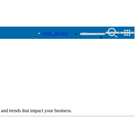
Register
Login
Chinese
 and trends that impact your business.