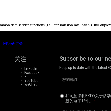
on data service functions (i.e., transmission rate, half vs. full duplex,
网络研讨会
Subscribe to our n
关注
Keep up to date with the latest 
LinkedIn
Facebook
会
X
YouTube
WeChat
我同意接收EXFO关于活
新的电子邮件。