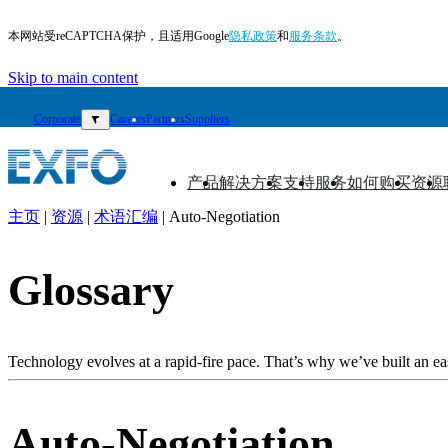
本网站受reCAPTCHA保护，且适用Google
隐私政策
和
服务条款
。
Skip to main content
Corporate
▼
Careers
Partners
Suppliers
产品
解决方案
支持
服务
如何购买
资源
▼
▼
▼
▼
▼
▼
主页
|
资源
|
术语汇编
|
Auto-Negotiation
ZH
产
Glossary
品
解
决
Technology evolves at a rapid-fire pace. That’s why we’ve built an eas
方
案
Auto-Negotiation
支