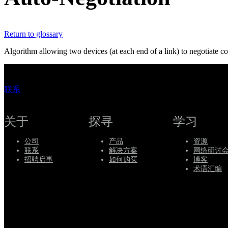
持
服
Return to glossary
务
如
Algorithm allowing two devices (at each end of a link) to negotiate comm
何
购
联系
买
资
源
关于
探寻
学习
联
公司
产品
资源
系
联系
解决方案
网络研讨
Register
Login
招聘启事
如何购买
博客
术语汇编
Corporate
Careers
Partners