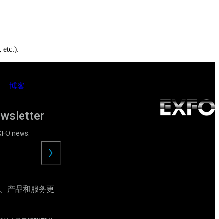
 etc.).
博客
ewsletter
EXFO news.
提
交
动、产品和服务更