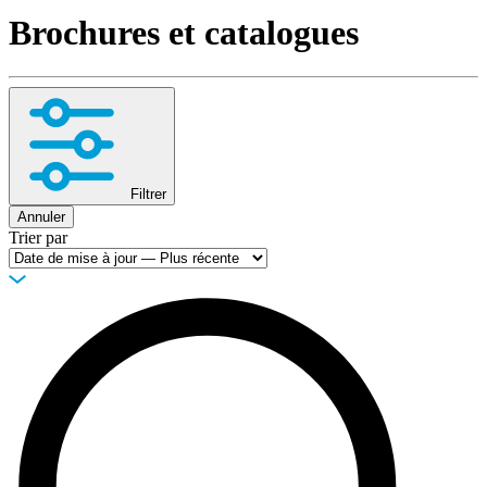
Produits
Brochures et catalogues
Solutions
Soutien
Services
Acheter
Ressources
Contactez-
nous
Filtrer
Annuler
S'enregistrer
Se
Trier par
connecter
Entreprise
Emploi
Partenaires
Fournisseurs