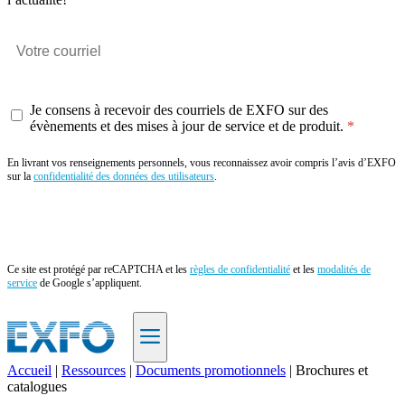
Je consens à recevoir des courriels de EXFO sur des
évènements et des mises à jour de service et de produit.
En livrant vos renseignements personnels, vous reconnaissez avoir compris l’avis d’EXFO
sur la
confidentialité des données des utilisateurs
.
Envoyer
Ce site est protégé par reCAPTCHA et les
règles de confidentialité
et les
modalités de
service
de Google s’appliquent.
Accueil
|
Ressources
|
Documents promotionnels
|
Brochures et
catalogues
FR