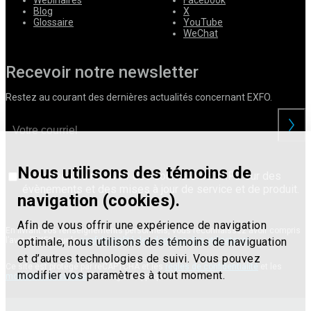
Webinaires
Facebook
Blog
X
Glossaire
YouTube
WeChat
Recevoir notre newsletter
Restez au courant des dernières actualités concernant EXFO.
Nous utilisons des témoins de
Je consens à recevoir des courriels de EXFO sur des
évènements et des mises à jour de service et de produit.
navigation (cookies).
Afin de vous offrir une expérience de navigation
En livrant vos renseignements personnels, vous reconnaissez avoir compris
l’avis d’EXFO sur la
confidentialité des données des utilisateurs
.
optimale, nous utilisons des témoins de naviguation
et d’autres technologies de suivi. Vous pouvez
Ce site est protégé par reCAPTCHA et les
règles de confidentialité
et les
modifier vos paramètres à tout moment.
modalités de service
de Google s’appliquent.