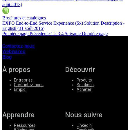
août 2018)
Brochures et catalogues
EXFO End-to-End Service Experience (Sx) Solution Description -
English
(31 août 2016)
Première page
Précédente
1
2
3
4
Suivante
Dernière page
Contactez-nous
Webinaires
Blog
À propos
Découvrir
Entreprise
Produits
Contactez-nous
Solutions
Emploi
Acheter
Apprendre
Nous suivre
Ressources
LinkedIn