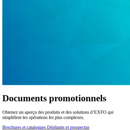
Produits
Solutions
Soutien
Services
Acheter
Ressources
Contactez-
nous
S'enregistrer
Se
connecter
Entreprise
Emploi
Documents promotionnels
Partenaires
Fournisseurs
Obtenez un aperçu des produits et des solutions d’EXFO qui
simplifient les opérations les plus complexes.
Brochures et catalogues
Dépliants et prospectus