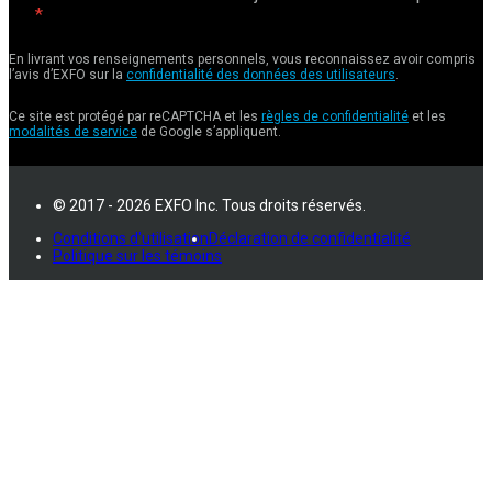
En livrant vos renseignements personnels, vous reconnaissez avoir compris
l’avis d’EXFO sur la
confidentialité des données des utilisateurs
.
Ce site est protégé par reCAPTCHA et les
règles de confidentialité
et les
modalités de service
de Google s’appliquent.
© 2017 - 2026 EXFO Inc. Tous droits réservés.
Conditions d'utilisation
Déclaration de confidentialité
Politique sur les témoins