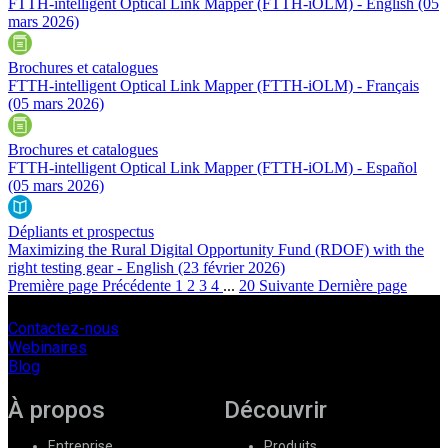
FTTH-intelligent Optical Link Mapper (FTTH-iOLM) - English
(05
mars 2026)
Brochures et catalogues
FTTH-intelligent Optical Link Mapper (FTTH-iOLM) - Français
(05 mars 2026)
Brochures et catalogues
FTTH-intelligent Optical Link Mapper (FTTH-iOLM) - Español
(05 mars 2026)
Dépliants et prospectus
Maximizing the Rural Digital Opportunity Fund (RDOF) with the
right testing gear - English
(23 février 2026)
Première page
Précédente
1
2
3
4
...
20
Suivante
Dernière page
Contactez-nous
Webinaires
Blog
À propos
Découvrir
Entreprise
Produits