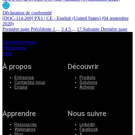
Déclaration de conformité
[DOC-114-269] PX1 | CE - English (United States)
(04 septembre
2020)
Première page
Précédente
1
...
3
4
5
...
17
Suivante
Dernière page
Contactez-nous
Webinaires
Blog
À propos
Découvrir
Entreprise
Produits
Contactez-nous
Solutions
Emploi
Acheter
Apprendre
Nous suivre
Ressources
LinkedIn
Webinaires
Facebook
Blog
X