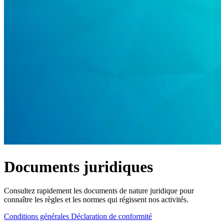
Produits
Solutions
Soutien
Services
Acheter
Ressources
Contactez-
nous
S'enregistrer
Se
connecter
Entreprise
Emploi
Documents juridiques
Partenaires
Fournisseurs
Consultez rapidement les documents de nature juridique pour
connaître les règles et les normes qui régissent nos activités.
Conditions générales
Déclaration de conformité