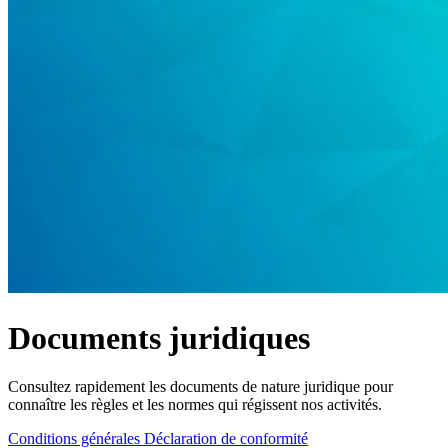
Produits
Solutions
Soutien
Services
Acheter
Ressources
Contactez-
nous
S'enregistrer
Se
connecter
Entreprise
Emploi
Documents juridiques
Partenaires
Fournisseurs
Consultez rapidement les documents de nature juridique pour
connaître les règles et les normes qui régissent nos activités.
Conditions générales
Déclaration de conformité