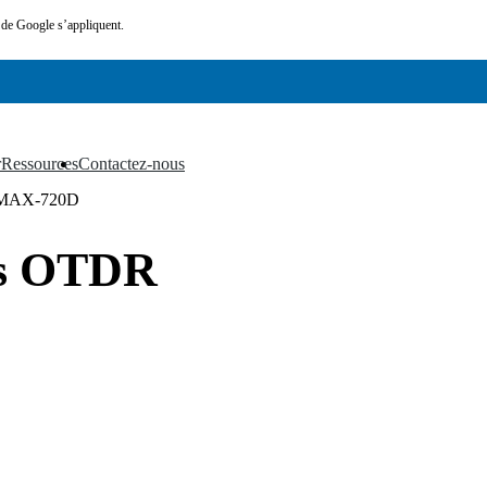
de Google s’appliquent.
r
Ressources
Contactez-nous
▼
▼
MAX-720D
ès OTDR