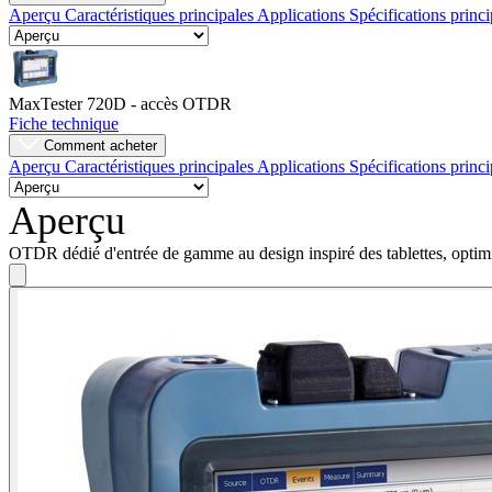
Aperçu
Caractéristiques principales
Applications
Spécifications princ
Entreprise
Emploi
MaxTester 720D - accès OTDR
Partenaires
Fiche technique
Comment acheter
Fournisseurs
Aperçu
Caractéristiques principales
Applications
Spécifications princ
Aperçu
OTDR dédié d'entrée de gamme au design inspiré des tablettes, optim