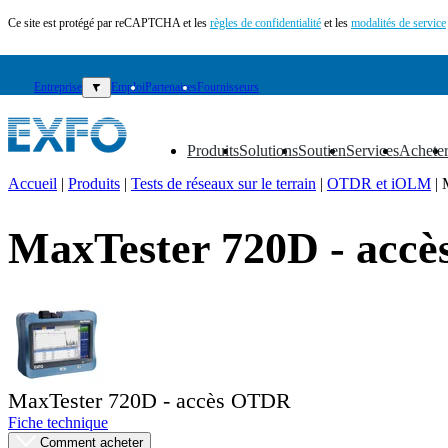
Ce site est protégé par reCAPTCHA et les
règles de confidentialité
et les
modalités de service
Entreprise
▼
Emploi
Partenaires
Fournisseurs
Produits
Solutions
Soutien
Services
Achete
▼
▼
▼
▼
▼
Accueil
|
Produits
|
Tests de réseaux sur le terrain
|
OTDR et iOLM
|
FR
MaxTester 720D - acc
Produits
Solutions
Soutien
Services
Acheter
Ressources
Contactez-
MaxTester 720D - accès OTDR
nous
Fiche technique
S'enregistrer
Se
connecter
Comment acheter