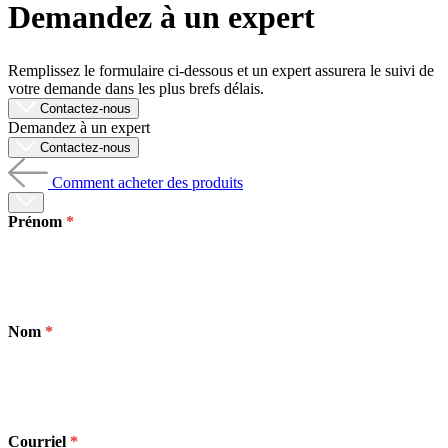
Demandez à un expert
Produits
Solutions
Soutien
Remplissez le formulaire ci-dessous et un expert assurera le suivi de
Services
votre demande dans les plus brefs délais.
Acheter
Contactez-nous
Demandez à un expert
Ressources
Contactez-nous
Contactez-
nous
Comment acheter des produits
S'enregistrer
Se
connecter
Prénom
Entreprise
Emploi
Nom
Partenaires
Fournisseurs
Courriel