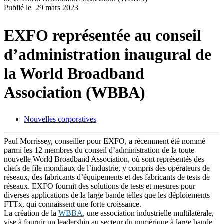
Publié le
29 mars 2023
Produits
Solutions
EXFO représentée au conseil
Soutien
Services
d’administration inaugural de
Acheter
Ressources
la World Broadband
Contactez-
Association (WBBA)
nous
S'enregistrer
Se
connecter
Nouvelles corporatives
Entreprise
Paul Morrissey, conseiller pour EXFO, a récemment été nommé
parmi les 12 membres du conseil d’administration de la toute
Emploi
nouvelle World Broadband Association, où sont représentés des
chefs de file mondiaux de l’industrie, y compris des opérateurs de
Partenaires
réseaux, des fabricants d’équipements et des fabricants de tests de
Fournisseurs
réseaux. EXFO fournit des solutions de tests et mesures pour
diverses applications de la large bande telles que les déploiements
FTTx, qui connaissent une forte croissance.
La création de la
WBBA
, une association industrielle multilatérale,
vise à fournir un leadership au secteur du numérique à large bande