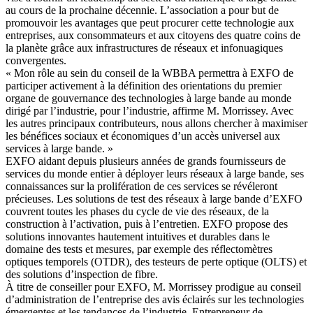
au cours de la prochaine décennie. L’association a pour but de
promouvoir les avantages que peut procurer cette technologie aux
entreprises, aux consommateurs et aux citoyens des quatre coins de
la planète grâce aux infrastructures de réseaux et infonuagiques
convergentes.
« Mon rôle au sein du conseil de la WBBA permettra à EXFO de
participer activement à la définition des orientations du premier
organe de gouvernance des technologies à large bande au monde
dirigé par l’industrie, pour l’industrie, affirme M. Morrissey. Avec
les autres principaux contributeurs, nous allons chercher à maximiser
les bénéfices sociaux et économiques d’un accès universel aux
services à large bande. »
EXFO aidant depuis plusieurs années de grands fournisseurs de
services du monde entier à déployer leurs réseaux à large bande, ses
connaissances sur la prolifération de ces services se révéleront
précieuses. Les solutions de test des réseaux à large bande d’EXFO
couvrent toutes les phases du cycle de vie des réseaux, de la
construction à l’activation, puis à l’entretien. EXFO propose des
solutions innovantes hautement intuitives et durables dans le
domaine des tests et mesures, par exemple des réflectomètres
optiques temporels (OTDR), des testeurs de perte optique (OLTS) et
des solutions d’inspection de fibre.
À titre de conseiller pour EXFO, M. Morrissey prodigue au conseil
d’administration de l’entreprise des avis éclairés sur les technologies
émergentes et les tendances de l’industrie. Entrepreneur de