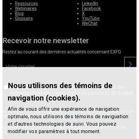
Ressources
LinkedIn
Webinaires
Facebook
Blog
X
Glossaire
YouTube
WeChat
Recevoir notre newsletter
Restez au courant des dernières actualités concernant EXFO.
Nous utilisons des témoins de
Je consens à recevoir des courriels de EXFO sur des
évènements et des mises à jour de service et de produit.
navigation (cookies).
Afin de vous offrir une expérience de navigation
En livrant vos renseignements personnels, vous reconnaissez avoir compris
optimale, nous utilisons des témoins de naviguation
l’avis d’EXFO sur la
confidentialité des données des utilisateurs
.
et d’autres technologies de suivi. Vous pouvez
Ce site est protégé par reCAPTCHA et les
règles de confidentialité
et les
modifier vos paramètres à tout moment.
modalités de service
de Google s’appliquent.