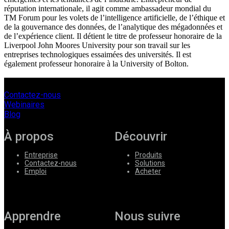
réputation internationale, il agit comme ambassadeur mondial du
TM Forum pour les volets de l’intelligence artificielle, de l’éthique et
de la gouvernance des données, de l’analytique des mégadonnées et
de l’expérience client. Il détient le titre de professeur honoraire de la
Liverpool John Moores University pour son travail sur les
entreprises technologiques essaimées des universités. Il est
également professeur honoraire à la University of Bolton.
Contactez-nous
Webinaires
Blog
À propos
Découvrir
Entreprise
Produits
Contactez-nous
Solutions
Emploi
Acheter
Apprendre
Nous suivre