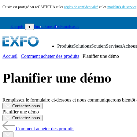
Ce site est protégé par reCAPTCHA et les
règles de confidentialité
et les
modalités de service
Entreprise
▼
Emploi
Partenaires
Fournisseurs
Produits
Solutions
Soutien
Services
Achete
▼
▼
▼
▼
▼
Accueil
|
Comment acheter des produits
|
Planifier une démo
FR
Planifier une démo
Produits
Solutions
Soutien
Services
Remplissez le formulaire ci-dessous et nous communiquerons bientôt a
Acheter
Contactez-nous
Ressources
Planifier une démo
Contactez-
Contactez-nous
nous
Comment acheter des produits
S'enregistrer
Se
connecter