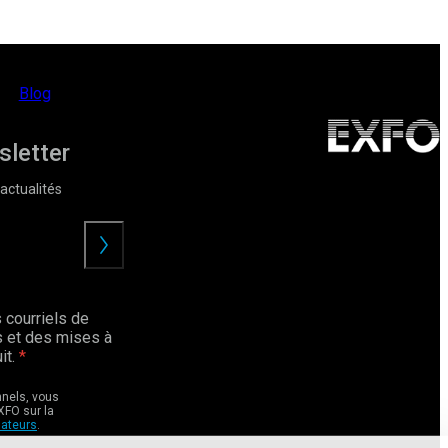
Blog
sletter
actualités
Envoyer
 courriels de
 et des mises à
it.
nnels, vous
XFO sur la
sateurs
.