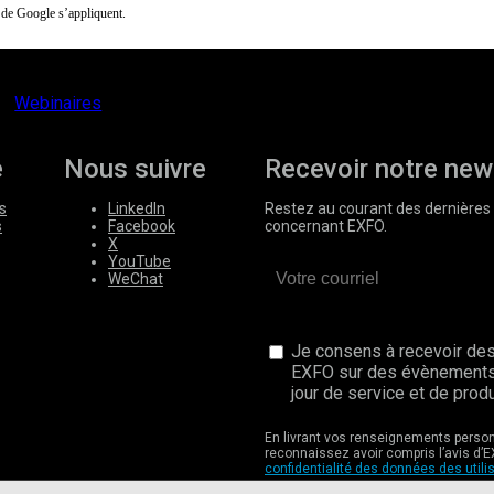
de Google s’appliquent.
Webinaires
e
Nous suivre
Recevoir notre new
s
LinkedIn
Restez au courant des dernières 
s
Facebook
concernant EXFO.
X
YouTube
WeChat
Je consens à recevoir des
EXFO sur des évènements
jour de service et de produ
En livrant vos renseignements perso
reconnaissez avoir compris l’avis d’E
confidentialité des données des utili