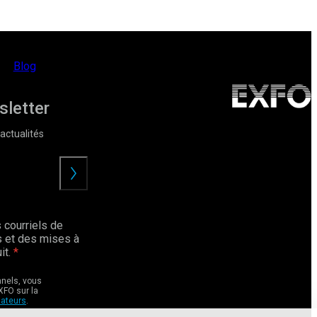
Blog
sletter
actualités
Envoyer
 courriels de
 et des mises à
it.
nnels, vous
XFO sur la
sateurs
.