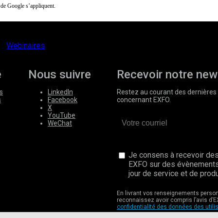
de Google s’appliquent.
Webinaires
e
Nous suivre
Recevoir notre new
s
LinkedIn
Restez au courant des dernières 
s
Facebook
concernant EXFO.
X
YouTube
WeChat
Je consens à recevoir des
EXFO sur des évènements
jour de service et de produ
En livrant vos renseignements perso
reconnaissez avoir compris l’avis d’E
confidentialité des données des utili