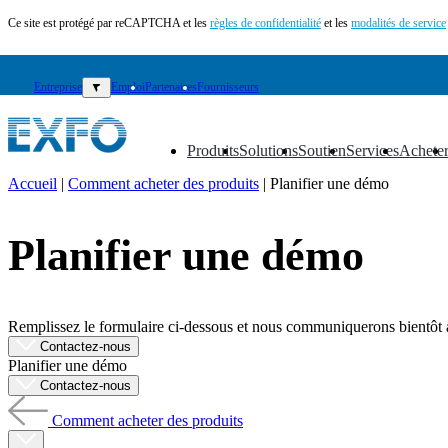
Ce site est protégé par reCAPTCHA et les
règles de confidentialité
et les
modalités de service
Entreprise
▼
Emploi
Partenaires
Fournisseurs
Produits
Solutions
Soutien
Services
Achete
▼
▼
▼
▼
▼
Accueil
|
Comment acheter des produits
|
Planifier une démo
FR
Planifier une démo
Produits
Solutions
Soutien
Services
Remplissez le formulaire ci-dessous et nous communiquerons bientôt a
Acheter
Contactez-nous
Ressources
Planifier une démo
Contactez-
Contactez-nous
nous
Comment acheter des produits
S'enregistrer
Se
connecter