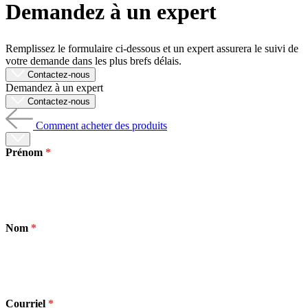
Demandez à un expert
Produits
Solutions
Soutien
Remplissez le formulaire ci-dessous et un expert assurera le suivi de
Services
votre demande dans les plus brefs délais.
Acheter
Contactez-nous
Demandez à un expert
Ressources
Contactez-nous
Contactez-
nous
Comment acheter des produits
S'enregistrer
Se
connecter
Prénom
Entreprise
Emploi
Nom
Partenaires
Fournisseurs
Courriel