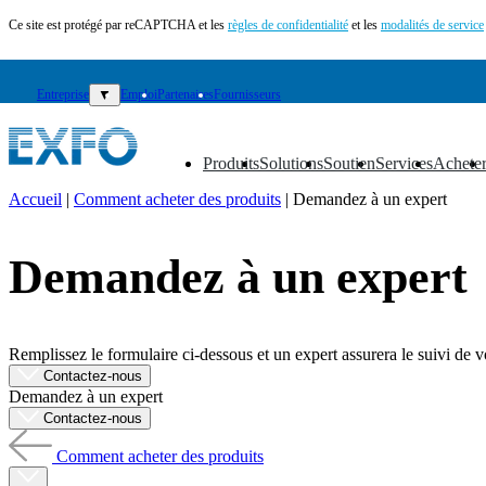
Ce site est protégé par reCAPTCHA et les
règles de confidentialité
et les
modalités de service
Entreprise
▼
Emploi
Partenaires
Fournisseurs
Produits
Solutions
Soutien
Services
Achete
▼
▼
▼
▼
▼
Accueil
|
Comment acheter des produits
|
Demandez à un expert
FR
Demandez à un expert
Produits
Solutions
Soutien
Services
Remplissez le formulaire ci-dessous et un expert assurera le suivi de v
Acheter
Contactez-nous
Ressources
Demandez à un expert
Contactez-
Contactez-nous
nous
Comment acheter des produits
S'enregistrer
Se
connecter