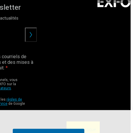
sletter
actualités
Envoyer
 courriels de
 et des mises à
it.
nnels, vous
XFO sur la
sateurs
.
 les
règles de
rvice
de Google