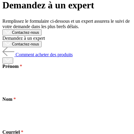
Demandez à un expert
Produits
Solutions
Soutien
Remplissez le formulaire ci-dessous et un expert assurera le suivi de
Services
votre demande dans les plus brefs délais.
Acheter
Contactez-nous
Demandez à un expert
Ressources
Contactez-nous
Contactez-
nous
Comment acheter des produits
S'enregistrer
Se
connecter
Prénom
Entreprise
Emploi
Nom
Partenaires
Fournisseurs
Courriel