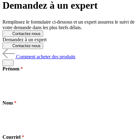
Demandez à un expert
Produits
Solutions
Soutien
Remplissez le formulaire ci-dessous et un expert assurera le suivi de
Services
votre demande dans les plus brefs délais.
Acheter
Contactez-nous
Demandez à un expert
Ressources
Contactez-nous
Contactez-
nous
Comment acheter des produits
S'enregistrer
Se
connecter
Prénom
Entreprise
Emploi
Nom
Partenaires
Fournisseurs
Courriel