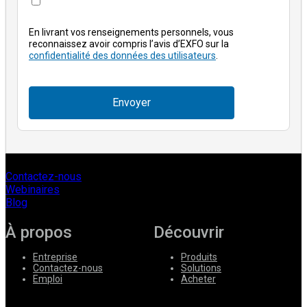
En livrant vos renseignements personnels, vous
reconnaissez avoir compris l’avis d’EXFO sur la
confidentialité des données des utilisateurs
.
Envoyer
Contactez-nous
Webinaires
Blog
À propos
Découvrir
Entreprise
Produits
Contactez-nous
Solutions
Emploi
Acheter