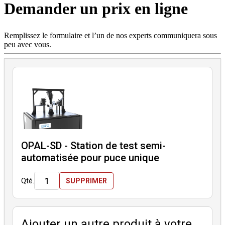
Demander un prix en ligne
Produits
Solutions
Soutien
Remplissez le formulaire et l’un de nos experts communiquera sous
Services
peu avec vous.
Acheter
Ressources
Contactez-
nous
S'enregistrer
Se
connecter
Entreprise
OPAL-SD - Station de test semi-
Emploi
automatisée pour puce unique
Partenaires
Qté.
SUPPRIMER
Fournisseurs
Ajouter un autre produit à votre