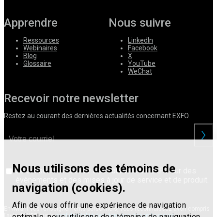
Apprendre
Nous suivre
Ressources
LinkedIn
Webinaires
Facebook
Blog
X
Glossaire
YouTube
WeChat
Recevoir notre newsletter
Restez au courant des dernières actualités concernant EXFO.
Nous utilisons des témoins de
Je consens à recevoir des courriels de EXFO sur des
évènements et des mises à jour de service et de produit.
navigation (cookies).
Afin de vous offrir une expérience de navigation
En livrant vos renseignements personnels, vous reconnaissez avoir compris
optimale, nous utilisons des témoins de naviguation
l’avis d’EXFO sur la
confidentialité des données des utilisateurs
.